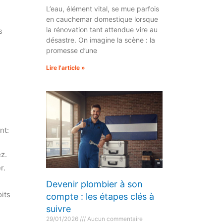
L’eau, élément vital, se mue parfois
s
en cauchemar domestique lorsque
la rénovation tant attendue vire au
s
désastre. On imagine la scène : la
promesse d’une
Lire l'article »
nt:
z.
r.
Devenir plombier à son
oits
compte : les étapes clés à
suivre
29/01/2026
Aucun commentaire