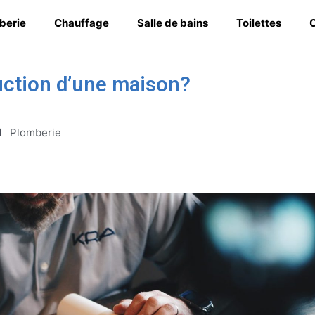
berie
Chauffage
Salle de bains
Toilettes
C
uction d’une maison?
Plomberie